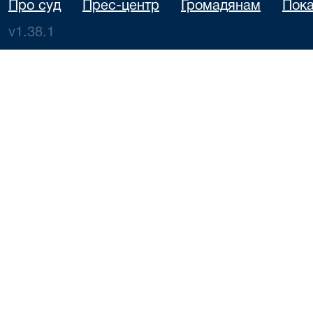
Про суд
Прес-центр
Громадянам
Пока
v1.38.1