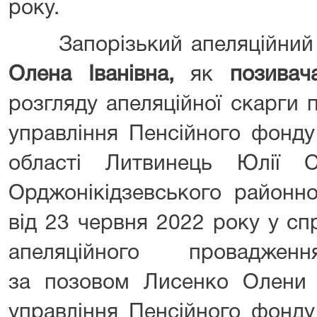
року.
Запорізький апеляційний 
Олена Іванівна,
як
позива
розгляду апеляційної скарги 
управління Пенсійного фонду
області Литвинець Юлії С
Орджонікідзевського районн
від 23 червня 2022 року у с
апеляційного провадженн
за позовом Лисенко Олени І
управління Пенсійного фонду