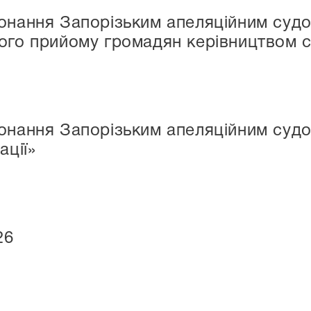
конання Запорізьким апеляційним суд
ого прийому громадян керівництвом 
онання Запорізьким апеляційним судо
ації»
26