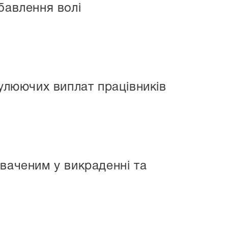
бавлення волі
мулюючих виплат працівників
ваченим у викраденні та