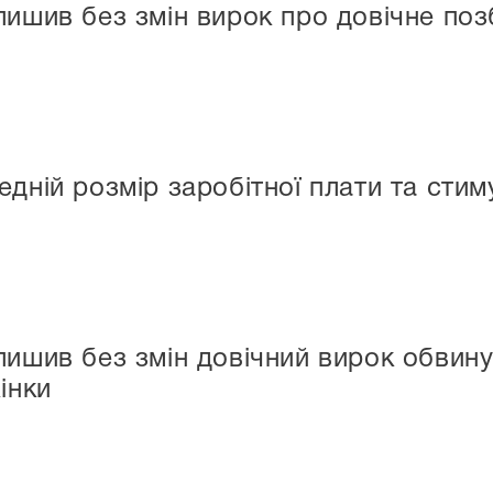
лишив без змін вирок про довічне поз
едній розмір заробітної плати та сти
лишив без змін довічний вирок обвину
інки