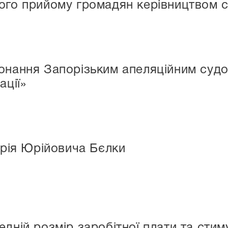
ого прийому громадян керівництвом 
онання Запорізьким апеляційним судо
ації»
ерія Юрійовича Бєлки
едній розмір заробітної плати та сти