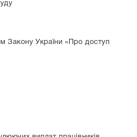
суду
м Закону України «Про доступ
мулюючих виплат працівників