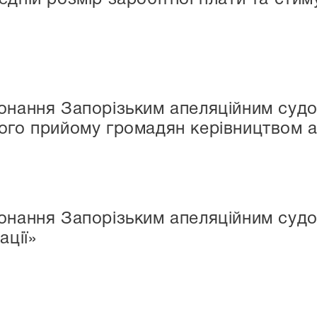
конання Запорізьким апеляційним суд
ого прийому громадян керівництвом а
онання Запорізьким апеляційним судо
ації»