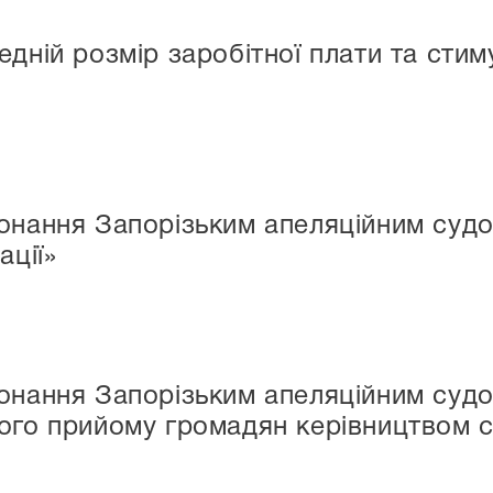
едній розмір заробітної плати та сти
онання Запорізьким апеляційним судо
ації»
конання Запорізьким апеляційним суд
ого прийому громадян керівництвом 