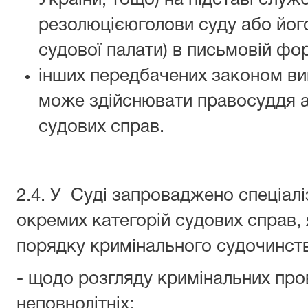
України, тощо) на підставі служ
резолюцієюголови суду або йог
судової палати) в письмовій фор
інших передбачених законом вип
може здійснювати правосуддя аб
судових справ.
2.4. У Суді запроваджено спеціалі
окремих категорій судових справ, 
порядку кримінального судочинств
- щодо розгляду кримінальних пр
неповнолітніх;