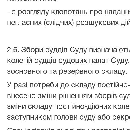
- з розгляду клопотань про надан
негласних (слідчих) розшукових дій
2.5. Збори суддів Суду визначают
колегій суддів судових палат Суд
зосновного та резервного складу.
У разі потреби до складу постійно
внесено зміни рішенням зборів су
зміни складу постійно-діючих коле
заступником голови суду або секр