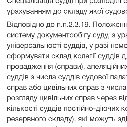
Спеціалізація судді при розподілі
урахуванням до складу якої судово
Відповідно до п.п.2.3.19. Положе
систему документообігу суду, з у
універсальності суддів, у разі н
сформувати склад колегії суддів 
провадження (справи), апеляційних
суддів з числа суддів судової пал
справ або цивільних справ з числа
розгляду цивільних справ через ві
кількості суддів постійно-діючих ко
резервного складу), які можуть з