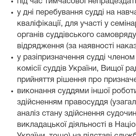
під час тимчасової непрацездатн
у дні перебування судді на навч
кваліфікації, для участі у семін
органів суддівського самовряду
відрядження (за наявності наказ
у разіпризначення судді членом
комісії суддів України, Вищої р
прийняття рішення про признач
виконання суддями іншої роботи,
здійсненням правосуддя (узагал
аналіз стану здійснення судочи
викладацької діяльності в Націо