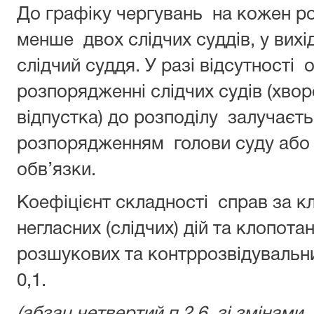
До графіку чергувань на кожен р
менше двох слідчих суддів, у вихід
слідчий суддя. У разі відсутності 
розпорядженні слідчих судів (хвор
відпустка) до розподілу залучаєт
розпорядженням голови суду або с
обв’язки.
Коефіцієнт складності справ за 
негласних (слідчих) дій та клопот
розшукових та контррозвідувальн
0,1.