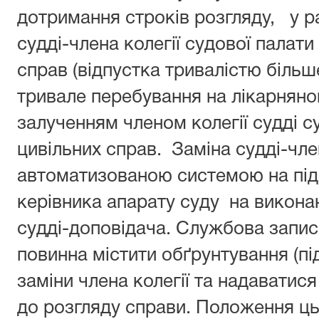
дотримання строків розгляду, у ра
судді-члена колегії судової палати
справ (відпустка тривалістю більш
тривале перебування на лікарняном
залученням членом колегії судді с
цивільних справ. Заміна судді-чле
автоматизованою системою на під
керівника апарату суду на викона
судді-доповідача. Службова запис
повинна містити обґрунтування (пі
заміни члена колегії та надаватися
до розгляду справи. Положення ць