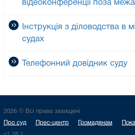
відеоконференції поза меж
Інструкція з діловодства в 
судах
Телефонний довідник суду
2026 © Всі права захищені
Про суд
Прес-центр
Громадянам
Пока
v1.38.1