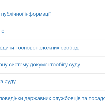
публічної інформації
ію
людини і основоположних свобод
ну систему документообігу суду
а суду
оведінки державних службовців та посадо