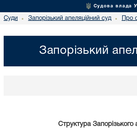
Судова влада 
Суди
Запорізький апеляційний суд
Про 
•
•
Запорізький апел
Структура Запорізького 