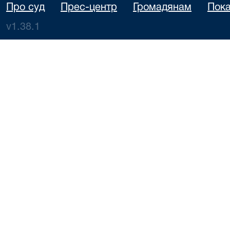
Про суд
Прес-центр
Громадянам
Пока
v1.38.1