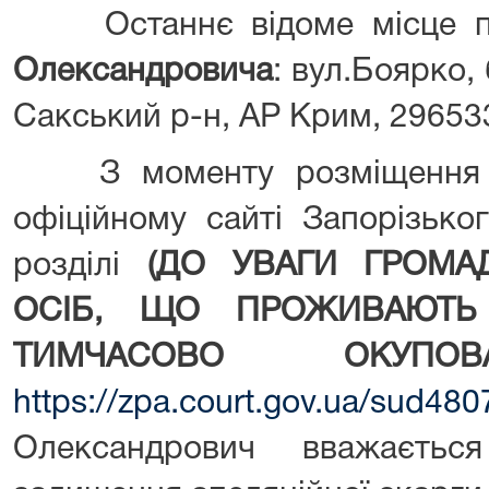
Останнє відоме місце п
Олександровича
: вул.Боярко, 
Сакський р-н, АР Крим, 2965
З моменту розміщення ц
офіційному сайті Запорізько
розділі
(ДО УВАГИ ГРОМА
ОСІБ, ЩО ПРОЖИВАЮТЬ 
ТИМЧАСОВО ОКУПОВА
https://zpa.court.gov.ua/sud480
Олександрович вважаєтьс