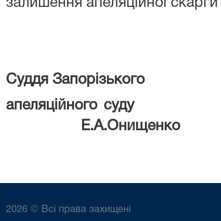
залишення апеляційної скарги
Суддя Запорізького
апеляційн
Е.А.Онищенко
2026 © Всі права захищені