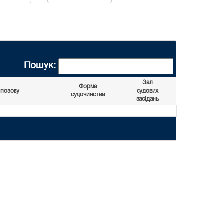
Пошук:
Зал
Форма
 позову
судових
судочинства
засідань