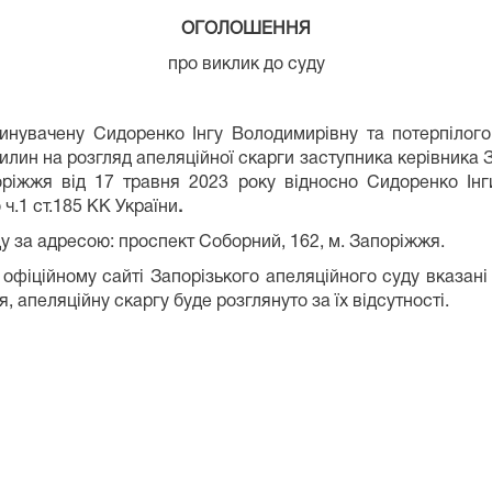
ОГОЛОШЕННЯ
про виклик до суду
нувачену Сидоренко Інгу Володимирівну та потерпілог
вилин на розгляд апеляційної скарги заступника керівника 
ріжжя від 17 травня 2023 року відносно Сидоренко Інг
ч.1 ст.185 КК України
.
у за адресою: проспект Соборний, 162, м. Запоріжжя.
іційному сайті Запорізького апеляційного суду вказан
, апеляційну скаргу буде розглянуто за їх відсутності.