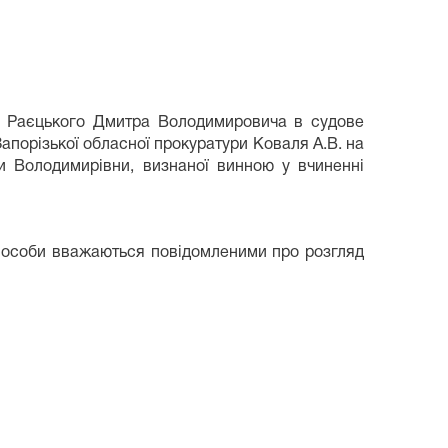
о Раєцького Дмитра Володимировича в судове
Запорізької обласної прокуратури Коваля А.В. на
и Володимирівни, визнаної винною у вчиненні
і особи вважаються повідомленими про розгляд