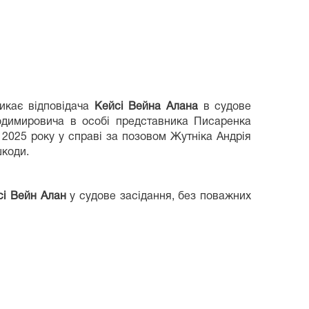
икає відповідача
Кейсі Вейна Алана
в судове
лодимировича в особі представника Писаренка
2025 року у справі за позовом Жутніка Андрія
шкоди.
сі Вейн Алан
у судове засідання, без поважних