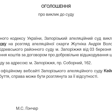
ОГОЛОШЕННЯ
про виклик до суду
ого кодексу України, Запорізький апеляційний суд викл
оку
на розгляд апеляційної скарги Жутніка Андрія Во
ідзевського районного суду м. Запоріжжя від 03 березня 
ння коштів за договором про добровільне відшкодування 
у за адресою: м. Запоріжжя, пр. Соборний, 162.
фіційному вебсайті Запорізького апеляційного суду
Кей
ття, справа може бути розглянута за її відсутності.
. Гончар