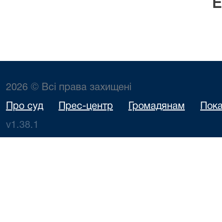
Е.В. Крав
2026 © Всі права захищені
Про суд
Прес-центр
Громадянам
Пока
v1.38.1