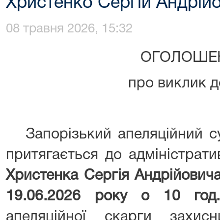
Христенко Сергій Андрій
08 травня 2026, 15:32
ОГОЛОШЕ
про виклик д
Запорізький апеляційний су
притягається до адміністратив
Христенка Сергія Андрійович
19
.0
6
.2026 року о
10
го
апеляційної скарги захи