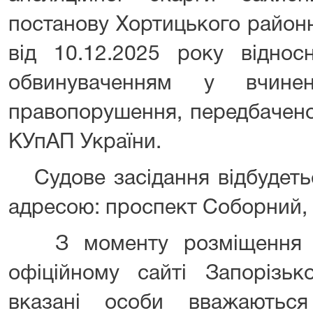
постанову Хортицького район
від 10.12.2025 року віднос
обвинуваченням у вчиненн
правопорушення, передбаченого
КУпАП України.
Судове засідання відбудетьс
адресою: проспект Соборний, 
З моменту розміщення ц
офіційному сайті Запорізьк
вказані особи вважаютьс