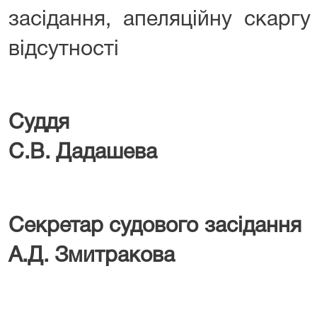
засідання, апеляційну скаргу
відсутності
Су
С.В. Дадашева
Секретар судово
А.Д. Змитракова