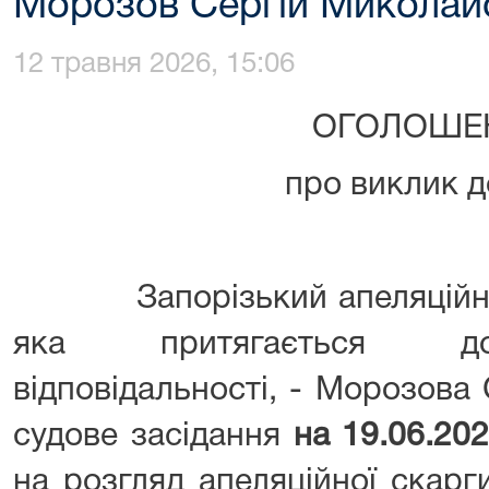
Морозов Сергій Миколай
12 травня 2026, 15:06
ОГОЛОШЕ
про виклик д
Запорізький апеляційний 
яка притягається до 
відповідальності, - Морозова
судове засідання
на
19.06
.20
на розгляд апеляційної скарг