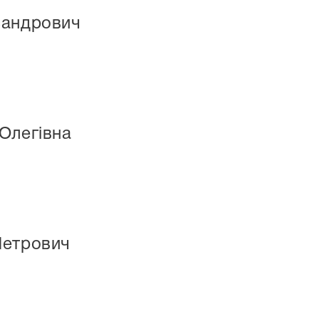
сандрович
Олегівна
Петрович