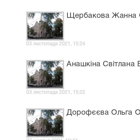
Щербакова Жанна 
03 листопада 2021, 15:24
Анашкіна Світлана 
03 листопада 2021, 15:22
Дорофєєва Ольга О