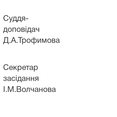
Суддя-
допов
Д.А.Трофимова
Секретар 
засід
І.М.Волчанова