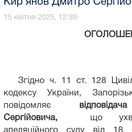
Кир’янов Дмитро Сергійо
15 квітня 2025, 12:39
ОГОЛОШЕ
Згідно ч. 11 ст. 128 Цивіл
кодексу України, Запоріз
повідомляє
відповідача
Сергійовича,
що ухва
апеляційного суду від 1