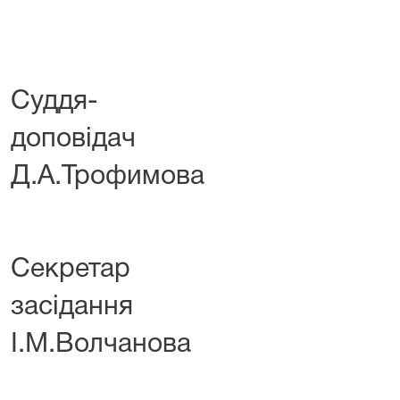
Суддя-
допов
Д.А.Трофимова
Секретар 
засід
І.М.Волчанова