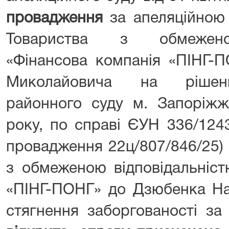
провадження
за апеляційною
Товариства з обмеженою
«Фінансова компанія «ПІНГ-
Миколайовича на рішенн
районного суду м. Запоріжж
року, по справі ЄУН 336/124
провадження 22ц/807/846/25)
з обмеженою відповідальніст
«ПІНГ-ПОНГ» до Дзюбенка На
стягнення заборгованості за