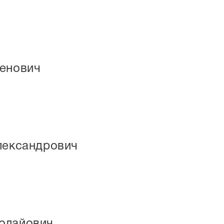
генович
лександрович
олайович