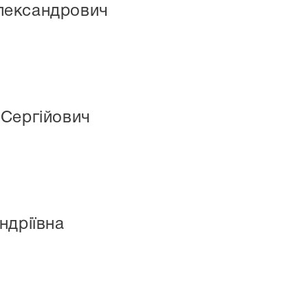
лександрович
 Сергійович
ндріївна