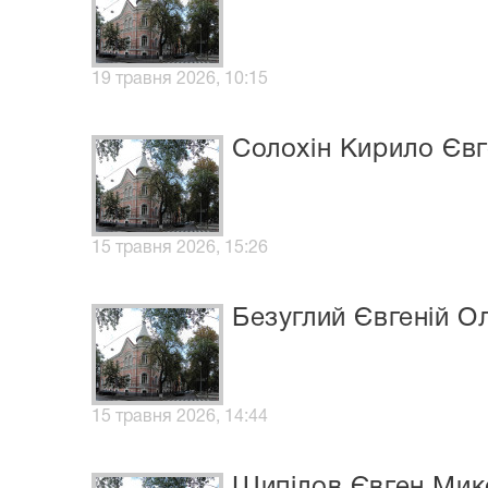
19 травня 2026, 10:15
Солохін Кирило Єв
15 травня 2026, 15:26
Безуглий Євгеній О
15 травня 2026, 14:44
Шипілов Євген Мик