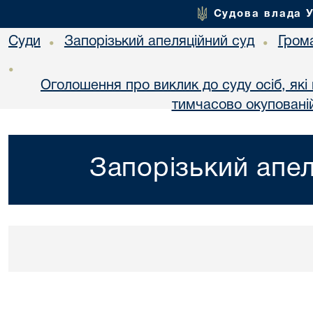
Судова влада 
Суди
Запорізький апеляційний суд
Гром
•
•
•
Оголошення про виклик до суду осіб, як
тимчасово окупованій
Запорізький апел