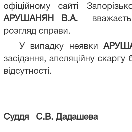
офіційному сайті Запорізьк
АРУШАНЯН В.А.
вважаєтьс
розгляд справи.
У випадку неявки
АРУША
засідання, апеляційну скаргу 
відсутності.
Суддя С.В. Дадашева