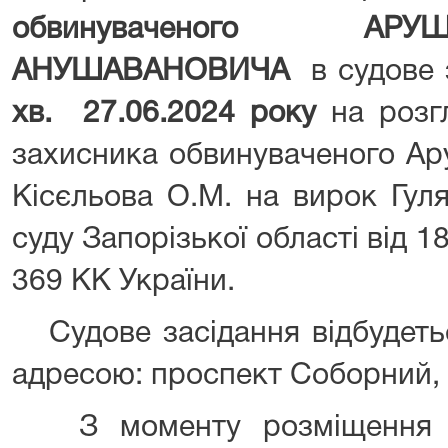
обвинуваченого АР
АНУШАВАНОВИЧА
в судове 
хв.
27.06
.202
4
року
на розг
захисника обвинуваченого Ар
Кісєльова О.М. на вирок Гул
суду Запорізької області від 18
369 КК України.
Судове засідання відбудетьс
адресою: проспект Соборний, 
З моменту розміщення ц