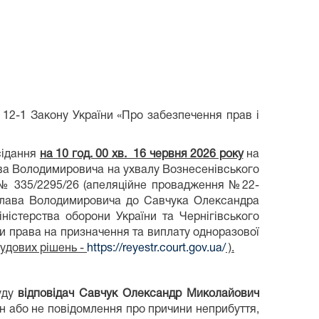
12-1 Закону України «Про забезпечення прав і
сідання
на 10 год. 00 хв. 16 червня 2026 року
на
ава Володимировича на ухвалу Вознесенівського
і № 335/2295/26 (апеляційне провадження №22-
ослава Володимировича до Савчука Олександра
ністерства оборони України та Чернігівського
би права на призначення та виплату одноразової
удових рішень -
https://reyestr.court.gov.ua/
).
уду
відповідач Савчук Олександр Миколайович
н або не повідомлення про причини неприбуття,