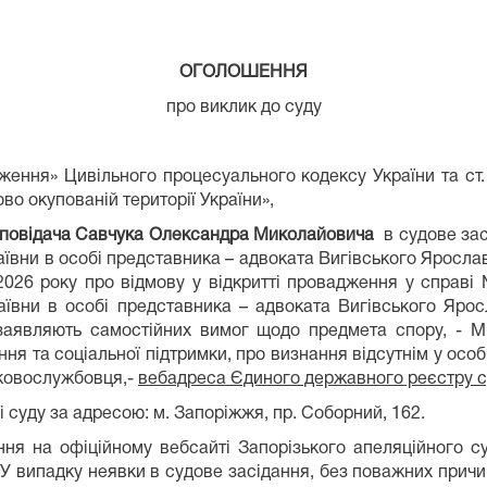
ОГОЛОШЕННЯ
про виклик до суду
ння» Цивільного процесуального кодексу України та ст. 
о окупованій території України»,
дповідача Савчука Олександра Миколайовича
в судове за
аївни в особі представника – адвоката Вигівського Яросл
2026 року про відмову у відкритті провадження у справ
лаївни в особі представника – адвоката Вигівського Яр
 заявляють самостійних вимог щодо предмета спору, - Мі
ня та соціальної підтримки, про визнання відсутнім у осо
ьковослужбовця,-
вебадреса Єдиного державного реєстру с
уду за адресою: м. Запоріжжя, пр. Соборний, 162.
а офіційному вебсайті Запорізького апеляційного с
У випадку неявки в судове засідання, без поважних причи