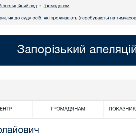
й апеляційний суд
Громадянам
•
иклик до суду осіб, які проживають (перебувають) на тимчасов
Запорізький апеляці
ЕНТР
ГРОМАДЯНАМ
ПОКАЗНИК
олайович