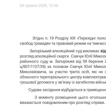
04 травня 2026, 12:48
Згідно п. 19 Розділу XIII «Перехідні положе
свобод громадян та правовий режим на тимчасов
Запорізький апеляційний суд викликає
ві
розгляд апеляційної скарги Савчук Юлії Микол
районного суду м. Запоріжжя від 09 березня 
ц/807/1127/26) за позовом Савчук Юлії Мико
Миколайовича, за участю третіх осіб, які не
обласного територіального центру комплектуван
грошової допомоги у зв’язку із загибеллю війс
Судове засідання відбудеться в приміщенні с
З моменту розміщення цього оголошення н
вважається повідомленим про розгляд справи. 