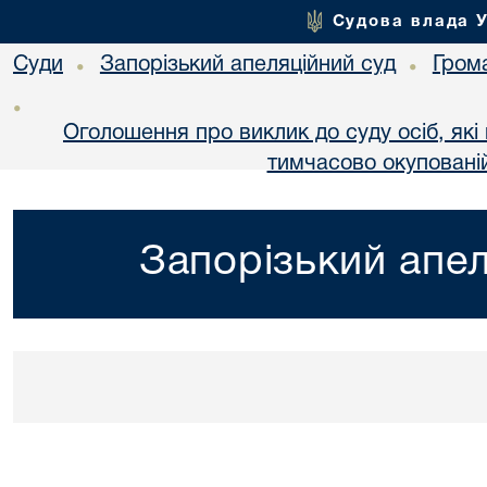
Судова влада 
Суди
Запорізький апеляційний суд
Гром
•
•
•
Оголошення про виклик до суду осіб, як
тимчасово окупованій
Запорізький апел