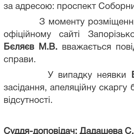
за адресою: проспект Соборни
З моменту розміщення ц
офіційному сайті Запорізьк
Бєляєв М.В
.
вважається пові
справи.
У випадку неявки
засідання, апеляційну скаргу 
відсутності.
Суддя-доповідач: Дадашева С.