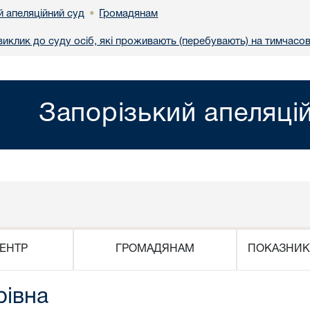
й апеляційний суд
Громадянам
•
иклик до суду осіб, які проживають (перебувають) на тимчасов
Запорізький апеляці
ЕНТР
ГРОМАДЯНАМ
ПОКАЗНИК
рівна