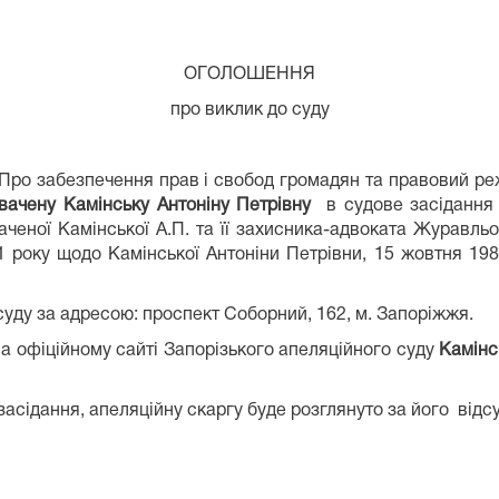
ОГОЛОШЕННЯ
про виклик до суду
ро забезпечення прав і свобод громадян та правовий режи
вачену Камінську Антоніну Петрівну
в судове засіданн
аченої Камінської А.П. та її захисника-адвоката Журавль
1 року щодо Камінської Антоніни Петрівни, 15 жовтня 1988
ду за адресою: проспект Соборний, 162, м. Запоріжжя.
фіційному сайті Запорізького апеляційного суду
Камінс
засідання, апеляційну скаргу буде розглянуто за його відсу