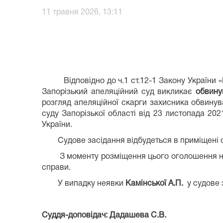
11 травня 2026, 13:11
Відповідно до ч.1 ст.12-1 Закону України «П
Запорізький апеляційний суд викликає
обвину
розгляд апеляційної скарги захисника обвинув
суду Запорізької області від 23 листопада 202
України.
Судове засідання відбудеться в приміщені су
З моменту розміщення цього оголошення на о
справи.
У випадку неявки
Камінської А.П.
у судове 
Суддя-доповідач: Дадашева С.В.