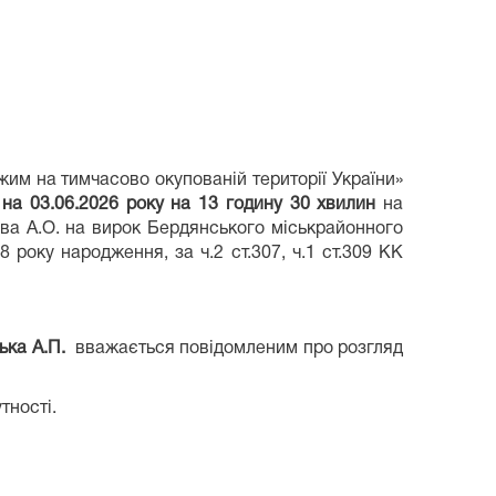
м на тимчасово окупованій території України»
я
на
03.06
.202
6
року на 1
3
годину
30
хвилин
на
ова А.О. на вирок Бердянського міськрайонного
 року народження, за ч.2 ст.307, ч.1 ст.309 КК
ька А.П.
вважається повідомленим про розгляд
тності.