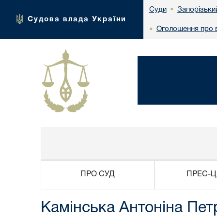
Запорізьки
Суди
•
Судова влада України
Оголошення про в
•
ПРО СУД
ПРЕС-Ц
Камінська Антоніна Пет