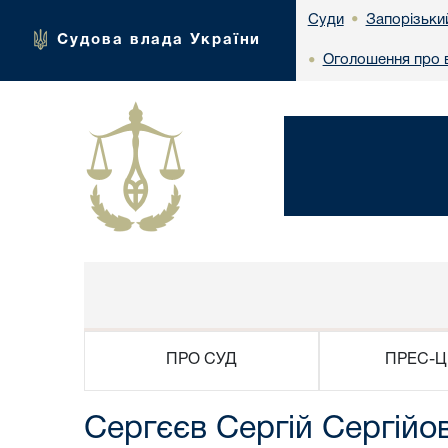
Запорізьки
Суди
•
Судова влада України
Оголошення про в
•
ПРО СУД
ПРЕС-Ц
Сергєєв Сергій Сергійо