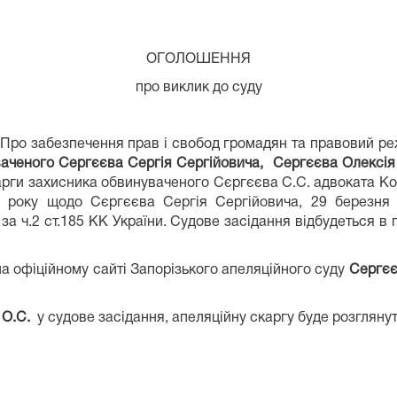
ОГОЛОШЕННЯ
про виклик до суду
ро забезпечення прав і свобод громадян та правовий режи
аченого Сергєєва Сергія Сергійовича, Сергєєва Олексі
карги захисника обвинуваченого Сєргєєва С.С. адвоката К
21 року щодо Сєргєєва Сергія Сергійовича, 29 березня
за ч.2 ст.185 КК України. Судове засідання відбудеться в
фіційному сайті Запорізького апеляційного суду
Сергєє
О.С.
у судове засідання, апеляційну скаргу буде розглянут