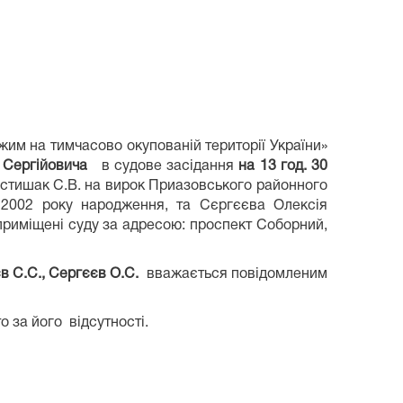
м на тимчасово окупованій території України»
я Сергійовича
в судове засідання
на 1
3
год.
30
остишак С.В. на вирок Приазовського районного
 2002 року народження, та Сєргєєва Олексія
 приміщені суду за адресою: проспект Соборний,
в С.С., Сергєєв О.С.
вважається повідомленим
о за його відсутності.