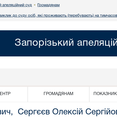
й апеляційний суд
Громадянам
•
иклик до суду осіб, які проживають (перебувають) на тимчасов
Запорізький апеляці
ЕНТР
ГРОМАДЯНАМ
ПОКАЗНИК
вич, Сергєєв Олексій Сергійо