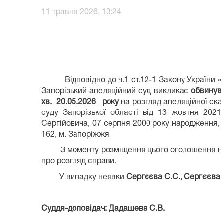
11 травня 2026, 13:24
Відповідно до ч.1 ст.12-1 Закону України «П
Запорізький апеляційний суд викликає
обвинув
хв.
20.05
.202
6
року
на розгляд апеляційної с
суду Запорізької області від 13 жовтня 20
Сергійовича, 07 серпня 2000 року народження, 
162, м. Запоріжжя.
З моменту розміщення цього оголошення на о
про розгляд справи.
У випадку неявки
Сергєєв
а
С.С., Сергєєв
а
Суддя-доповідач: Дадашева С.В.