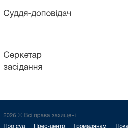
Суддя-доповідач
А.В.Даш
Серкетар 
засідання І.М
2026 © Всі права захищені
Про суд
Прес-центр
Громадянам
Пока