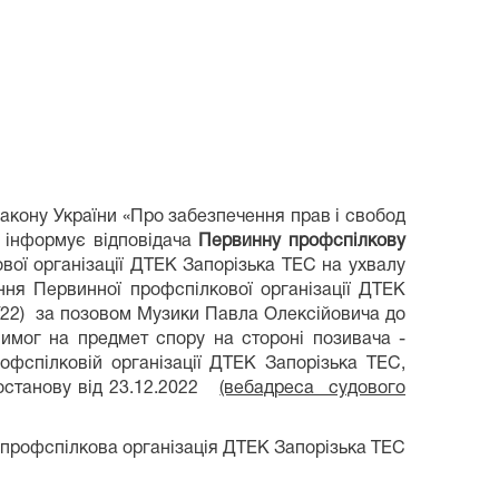
Закону України «Про забезпечення прав і свобод
д інформує відповідача
Первинну профспілкову
вої організації ДТЕК Запорізька ТЕС на ухвалу
ння Первинної профспілкової організації ДТЕК
/22) за позовом Музики Павла Олексійовича до
вимог на предмет спору на стороні позивача -
офспілковій організації ДТЕК Запорізька ТЕС,
постанову від 23.12.2022
(вебадреса судового
профспілкова організація ДТЕК Запорізька ТЕС