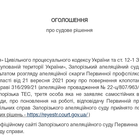
ОГОЛОШЕННЯ
про судове рішення
я» Цивільного процесуального кодексу України та ст. 12-1 
пованій території України», Запорізький апеляційний су
ьтатом розгляду апеляційної скарги Первинної профспілко
бласті від 21 вересня 2021 року про повернення клопота
праві 316/299/21 (апеляційне провадження № 22-ц/807/963
порізька ТЕС, третя особа яка не заявляє самостійних 
ади, про поновлення на роботі, відповідачу Первинній пр
ивільних справ Запорізького апеляційного суду прийнято 
их рішень -
https://reyestr.court.gov.ua/
)
іційному сайті Запорізького апеляційного суду Первинна 
ду справи.