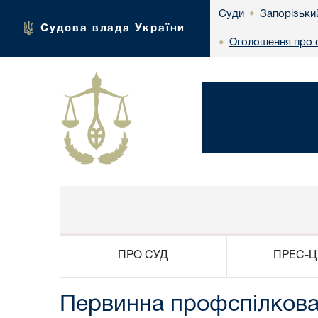
Запорізьки
Суди
•
Судова влада України
Оголошення про с
•
ПРО СУД
ПРЕС-Ц
Первинна профспілкова