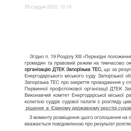
26 грудня 2022, 15:15
Згідно п. 19 Розділу XIII «Перехідні положенн
громадян та правовий режим на тимчасово оку
організацію ДТЕК Запорізька ТЕС
,
що за резул
Енергодарського міського суду Запорізької о
Запорізька ТЕС про закриття провадження у с
Первинної профспілкової організації ДТЕК За
Виконавчий комітет Енергодарської міської р
колегією суддів судової палати з розгляду ц
рішення в Єдиному державному реєстрі судов
З моменту розміщення цього оголошення на оф
вважається повідомленою про результат розгля