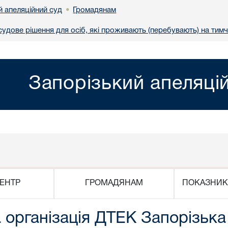
й апеляційний суд
Громадянам
•
удове рішення для осіб, які проживають (перебувають) на тимч
Запорізький апеляці
ЕНТР
ГРОМАДЯНАМ
ПОКАЗНИК
 організація ДТЕК Запорізька