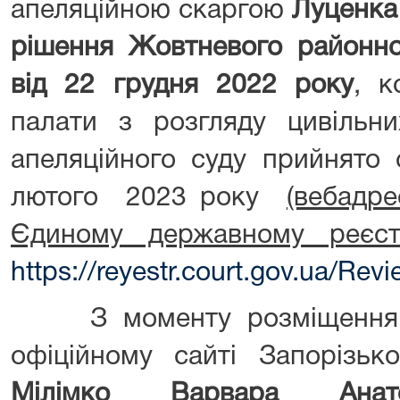
апеляційною скаргою
Луценка 
рішення Жовтневого районно
від 22 грудня 2022 року
, к
палати з розгляду цивільни
апеляційного суду прийнято 
лютого 2023 року
(вебадре
Єдиному державному реєст
https://reyestr.court.gov.ua/Re
З моменту розміщення ц
офіційному сайті Запорізьк
Мілімко Варвара Анатол