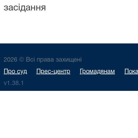
засідання Т.І
2026 © Всі права захищені
Про суд
Прес-центр
Громадянам
Пока
v1.38.1