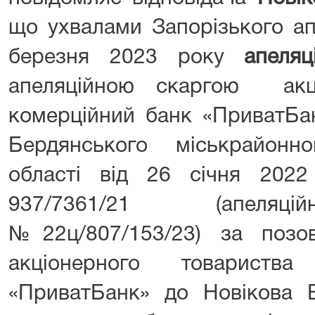
що ухвалами Запорізького ап
березня 2023 року
апеля
апеляційною скаргою акці
комерційний банк «ПриватБа
Бердянського міськрайонн
області від 26 січня 202
937/7361/21 (апеляц
№22ц/807/153/23) за п
акціонерного товариств
«ПриватБанк» до Новікова В