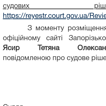
судових ріше
https://reyestr.court.gov.ua/Re
З моменту розміщення ц
офіційному сайті Запорізьк
Ясир Тетяна Олекса
повідомленою про судове ріше