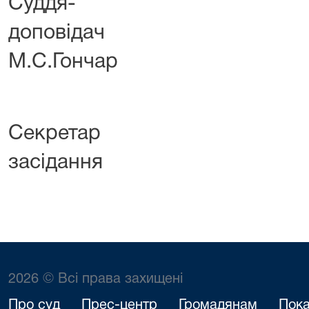
Суддя-
допов
М.С.Гончар
Секретар 
засідання О.В
2026 © Всі права захищені
Про суд
Прес-центр
Громадянам
Пока