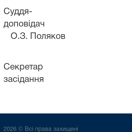
Суддя-
допов
О.З. Поляков
Секретар 
засідання Г.
2026 © Всі права захищені