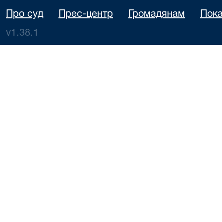
Про суд
Прес-центр
Громадянам
Пока
v1.38.1