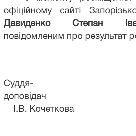
офіційному сайті Запорізьк
Давиденко Степан І
повідомленим про результат р
Суддя-
допов
І.В. Кочеткова