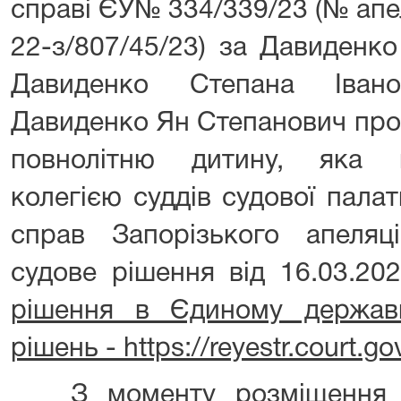
справі ЄУ№ 334/339/23 (№ ап
22-з/807/45/23) за Давиденк
Давиденко Степана Івано
Давиденко Ян Степанович про 
повнолітню дитину, яка 
колегією суддів судової пала
справ Запорізького апеляц
судове рішення від 16.03.2
рішення в Єдиному держав
рішень - https://reyestr.court.go
З моменту розміщення ц