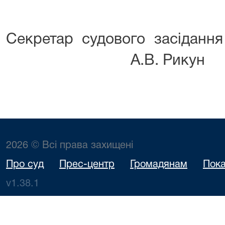
Секретар судово
А.В. Рикун
2026 © Всі права захищені
Про суд
Прес-центр
Громадянам
Пока
v1.38.1