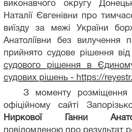
виконавчого округу Донецьк
Наталії Євгенівни про тимча
виїзду за межі України бор
Анатоліївни без вилучення п
прийнято судове рішення від
судового рішення в Єдином
судових рішень - https://reyestr
З моменту розміщення ц
офіційному сайті Запорізьк
Ниркової Ганни Анатол
повідомленою про результат р