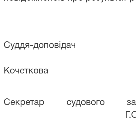
Суддя-доповідач
І.
Кочеткова
Секретар судово
Г.О. Іль