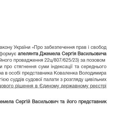
Закону України «Про забезпечення прав і свобод
інформує
апелянта Джемела Сергія Васильовича
йного провадження 22ц/807/625/23) за позовом
 про стягнення суми індексації та середнього
ича в особі представника Коваленка Володимира
ією суддів судової палати з розгляду цивільних
дового рішення в Єдиному державному реєстрі
емела Сергій Васильович та його представник