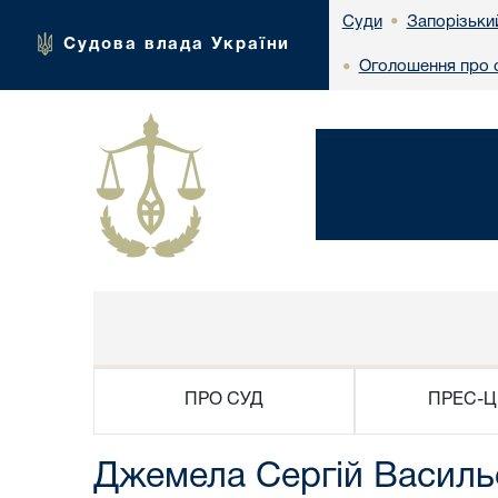
Запорізьки
Суди
•
Судова влада України
Оголошення про с
•
ПРО СУД
ПРЕС-Ц
Джемела Сергій Василь