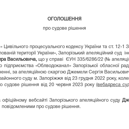
ОГОЛОШЕННЯ
про судове рішення
я» Цивільного процесуального кодексу України та ст. 12-1 
ованій території України», Запорізький апеляційний суд 
ира Васильовича,
що у справі ЄУН 335/6286/22 (№ апеляці
підприємства «Облводоканал» Запорізької обласної ради
льненні, за апеляційною скаргою Джемели Сергія Васильов
йонного суду м. Запоріжжя від 23 грудня 2022 року, колег
то судове рішення від 20 червня 2023 року
(вебадреса су
фіційному вебсайті Запорізького апеляційного суду
Дж
повідомленими про судове рішення.