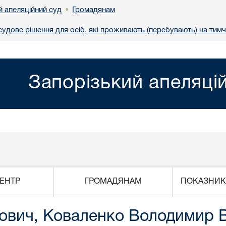
й апеляційний суд
Громадянам
•
удове рішення для осіб, які проживають (перебувають) на тимч
Запорізький апеляці
ЕНТР
ГРОМАДЯНАМ
ПОКАЗНИК
ович, Коваленко Володимир 