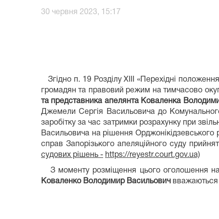
30 червня 2023, 15:17
Згідно п. 19 Розділу XIII «Перехідні положенн
громадян та правовий режим на тимчасово окуп
та представника апелянта Коваленка Володим
Джемели Сергія Васильовича до Комунального 
заробітку за час затримки розрахунку при зві
Васильовича на рішення Орджонікідзевського ра
справ Запорізького апеляційного суду прийня
судових рішень -
https://reyestr.court.gov.ua)
З моменту розміщення цього оголошення на о
Коваленко Володимир Васильович
вважаються 