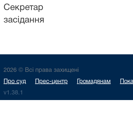
Секретар 
засідання С
2026 © Всі права захищені
Про суд
Прес-центр
Громадянам
Пока
v1.38.1