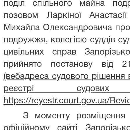
поділ спільного майна под
позовом Ларкіної Анастасії
Михайла Олександровича про 
подружжя, колегією суддів су
цивільних справ Запорізько
прийнято постанову від 
(вебадреса судового рішення
реєстрі судов
https://reyestr.court.gov.ua/Re
З моменту розміщення ц
офіційному сайті Запорізьк