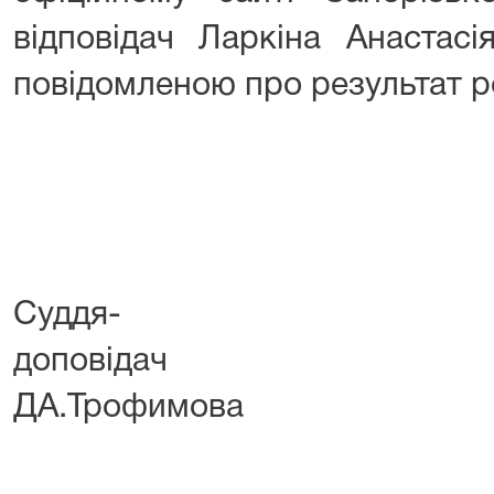
відповідач Ларкіна Анастасі
повідомленою про результат р
Суддя-
допов
ДА.Трофимова