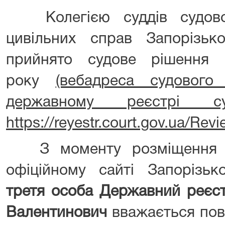
Колегією суддів судової
цивільних справ Запорізько
прийнято судове рішення
року
(вебадреса судовог
державному реєстрі 
https://reyestr.court.gov.ua/Re
З моменту розміщення ц
офіційному сайті Запорізьк
третя особа Державний реєс
Валентинович
вважається пов