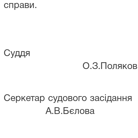
справи.
Су
О.З.Поляков
Серкетар судово
А.В.Бєлова