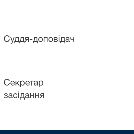
Суддя-доповідач
І.В.Коч
Секретар 
засідання І.М