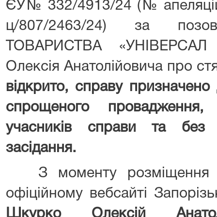
ЄУ№ 332/4913/24 (№ апеляці
ц/807/2463/24) за поз
ТОВАРИСТВА «УНІВЕРСАЛ
Олексія Анатолійовича про ст
відкрито,
справу призначено 
спрощеного провадження
учасників справи та без 
засідання.
З моменту розміщення ц
офіційному вебсайті Запорізь
Шкурко Олексій Анат