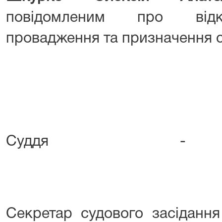
повідомленим про відкр
провадження та призначення с
Суддя - д
О.З. По
Секретар судово