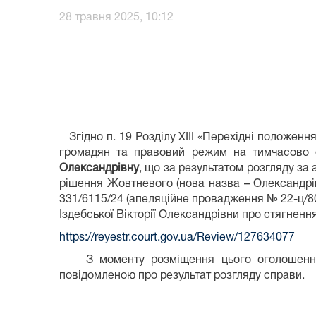
28 травня 2025, 10:12
Згідно п. 19 Розділу XIII «Перехідні положенн
громадян та правовий режим на тимчасово о
Олександрівну
, що за результатом розгляду з
рішення Жовтневого (нова назва – Олександрів
331/6115/24 (апеляційне провадження № 22
Іздебської Вікторії Олександрівни про стягненн
https://reyestr.court.gov.ua/Review/127634077
З моменту розміщення цього оголошення н
повідомленою про результат розгляду справи.