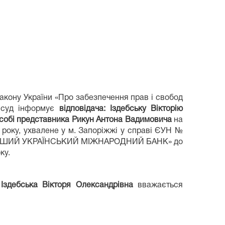
Закону України «Про забезпечення прав і свобод
й суд інформує
відповідача:
Іздебську Вікторію
 особі представника Рикун Антона Вадимовича
на
 року, ухвалене у м. Запоріжжі у справі ЄУН №
 «ПЕРШИЙ УКРАЇНСЬКИЙ МІЖНАРОДНИЙ БАНК» до
ку.
Іздебська Вікторя Олександрівна
вважається