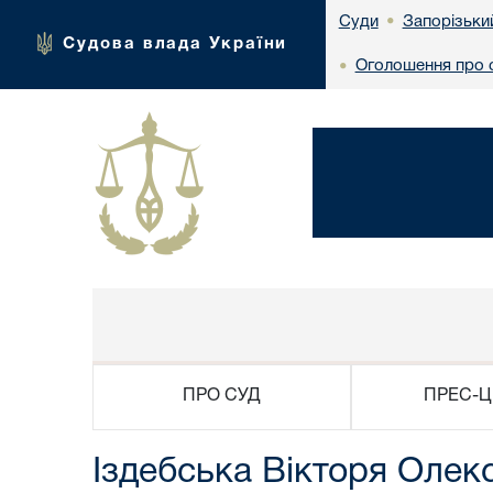
Запорізьки
Суди
•
Судова влада України
Оголошення про с
•
ПРО СУД
ПРЕС-Ц
Іздебська Вікторя Олек