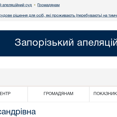
й апеляційний суд
Громадянам
•
удове рішення для осіб, які проживають (перебувають) на тимч
Запорізький апеляці
ЕНТР
ГРОМАДЯНАМ
ПОКАЗНИК
сандрівна