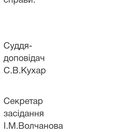
справи.
Суддя-
допов
С.В.Кухар
Секретар 
засід
І.М.Волчанова