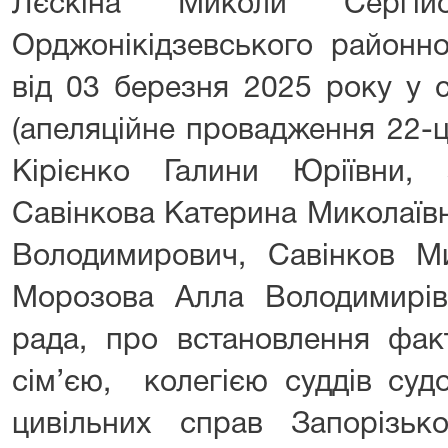
Лєскіна Миколи Сергій
Орджонікідзевського районн
від 03 березня 2025 року у 
(апеляційне провадження 22-ц
Кірієнко Галини Юріївни, з
Савінкова Катерина Миколаїв
Володимирович, Савінков М
Морозова Алла Володимирівн
рада, про встановлення фак
сім’єю, колегією суддів суд
цивільних справ Запорізько