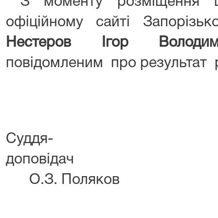
З моменту розміщення ц
офіційному сайті Запорізьк
Нестеров Ігор Волод
повідомленим про результат 
Суддя-
допов
О.З. Поляков