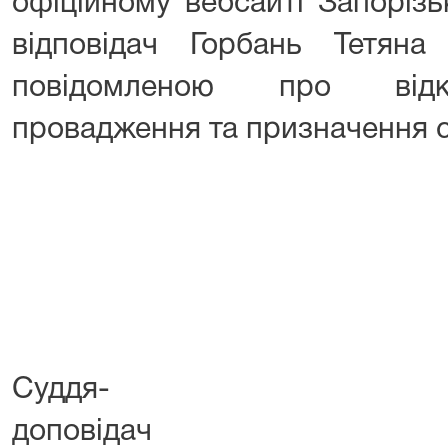
офіційному вебсайті Запорізь
відповідач Горбань Тетяна
повідомленою про відкр
провадження та призначення с
Суддя-
допов