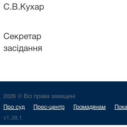
С.В.Кухар
Секретар 
засідання С
2026 © Всі права захищені
Про суд
Прес-центр
Громадянам
Пока
v1.38.1