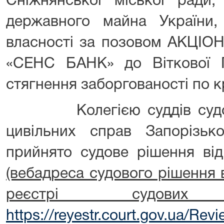
Сніжнянської міської ради
державного майна України
власності за позовом АКЦ
«СЕНС БАНК» до Віткової 
стягнення заборгованості по 
Колегією суддів суд
цивільних справ Запорізько
прийнято судове рішення ві
(вебадреса судового рішення
реєстрі судов
https://reyestr.court.gov.ua/Re