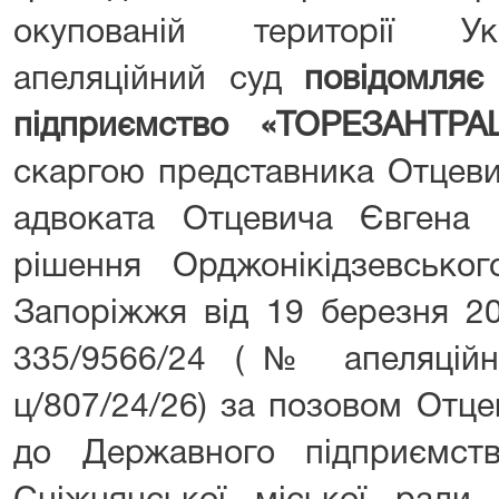
окупованій території Ук
апеляційний суд
повідомляє
підприємство «ТОРЕЗАНТР
скаргою представника Отцеви
адвоката Отцевича Євгена
рішення Орджонікідзевсько
Запоріжжя від 19 березня 2
335/9566/24 (№ апеляційн
ц/807/24/26) за позовом Отц
до Державного підприємст