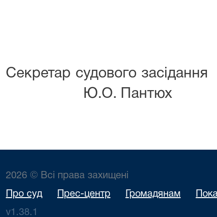
Секретар судово
Ю.О. Пантюх
2026 © Всі права захищені
Про суд
Прес-центр
Громадянам
Пока
v1.38.1