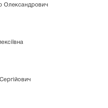
р Олександрович
ексіївна
Сергійович