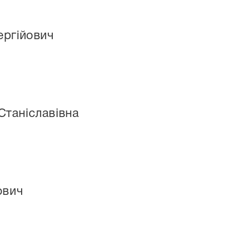
ергійович
таніславівна
ович