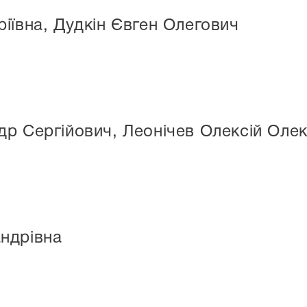
іївна, Дудкін Євген Олегович
р Сергійович, Леонічев Олексій Олек
ндрівна