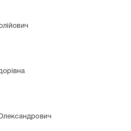
олійович
дорівна
Олександрович