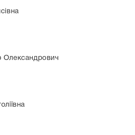
сівна
р Олександрович
оліївна