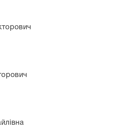
кторович
торович
йлівна