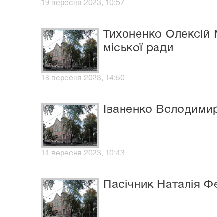
19 вересня 2023, 10:57
Тихоненко Олексій 
міської ради
18 вересня 2023, 14:50
Іваненко Володими
14 вересня 2023, 10:43
Пасічник Наталія Ф