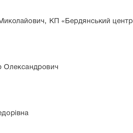
Миколайович, КП «Бердянський центр
р Олександрович
едорівна