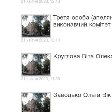
21 квітня 2023, 12:13
Третя особа (апеля
виконавчий комітет 
21 квітня 2023, 12:10
Круглова Віта Олек
21 квітня 2023, 11:36
Заводько Ольга Вік