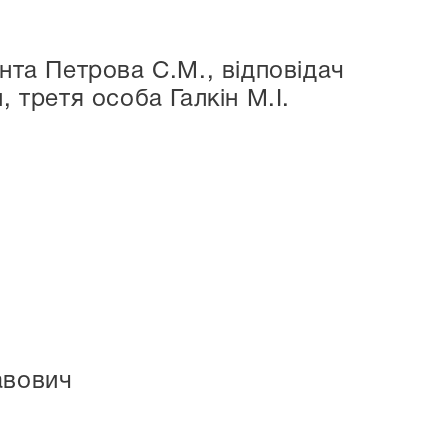
нта Петрова С.М., відповідач
 третя особа Галкін М.І.
авович