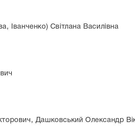
а, Іванченко) Світлана Василівна
ович
ікторович, Дашковський Олександр Ві