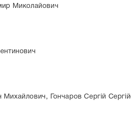
мир Миколайович
лентинович
 Михайлович, Гончаров Сергій Сергі