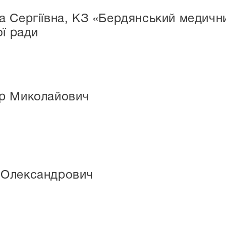
а Сергіївна, КЗ «Бердянський медичн
ої ради
р Миколайович
 Олександрович