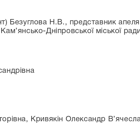
нт) Безуглова Н.В., представник апеля
Кам’янсько-Дніпровської міської ради,
сандрівна
торівна, Кривякін Олександр В’ячесл