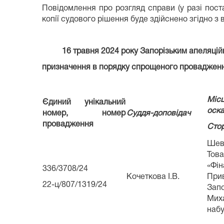
Повідомлення про розгляд справи (у разі пос
копії судового рішення буде здійснено згідно з
16 травня 2024 року Запорізьким апеляційн
призначення в порядку спрощеного провадженн
Міс
Єдиний унікальний
оск
номер, номер
Суддя-доповідач
провадження
Стор
Шев
Това
«Фін
336/3708/24
Кочеткова І.В.
Прив
22-ц/807/1319/24
Зап
Мих
набу