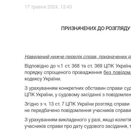
17 травня 2024, 13:43
ПРИЗНАЧЕНИХ ДО РОЗГЛЯДУ
Наведений нижче перелік справ, призначених до
Відповідно до ч.1 ст. 368 та ст. 369 ЦПК Укра
порядку спрощеного провадження
без повідом
кодексу України.
З урахуванням конкретних обставин справи суд а
ЦПК України, у судовому засіданні з повідомлен
Згідно з ч. 13 ст. 7 ЦПК України розгляд спр
не передбачено повідомлення учасників справи.
З урахуванням викладеного у разі, якщо колегі
учасників справи про дату судового засідання,