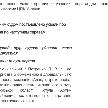
тановлення ухвали про виклик учасників справи для нада
 вимогами ЦПК України.
им судом постановлено ухвали про
я по наступним справам:
цевий суд, судове рішення якого
аржується
они та суть справи
ченківський / Петренко Л. В. / до
риства з обмеженою відповідальністю
ансова компанія «Аланд», третя особа:
атний виконавець виконавчого округу
орізької області Котула Артем
айлович, про стягнення безпідставно
тих грошових коштів