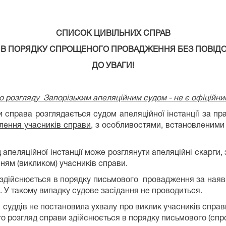
СПИСОК ЦИВІЛЬНИХ СПРАВ
 В ПОРЯДКУ СПРОЩЕНОГО ПРОВАДЖЕННЯ БЕЗ ПОВІД
ДО УВАГИ!
 розгляду Запорізьким апеляційним судом - не є офіційни
їни справа розглядається судом апеляційної інстанції за 
лення учасників справи,
з особливостями, встановленими 
пеляційної інстанції може розглянути апеляційні скарги, з
ням (викликом) учасників справи.
ави здійснюється в порядку письмового провадження за ная
 У такому випадку судове засідання не проводиться.
я суддів не постановила ухвалу про виклик учасників справ
 то розгляд справи здійснюється в порядку письмового (сп