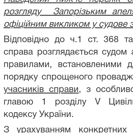
розгляду Запорізьким апел
офіційним викликом у судове з
Відповідно до ч.1 ст. 368 т
справа розглядається судом а
правилами, встановленими д
порядку спрощеного провад
учасників справи,
з особливо
главою 1 розділу V Цивіл
кодексу України.
З урахуванням конкретних