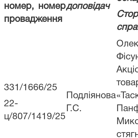
номер, номер
доповідач
Сто
провадження
спра
Оле
Фісу
Акці
това
331/1666/25
Подліянова
«Та
22-
Г.С.
Пан
ц/807/1419/25
Мик
стяг