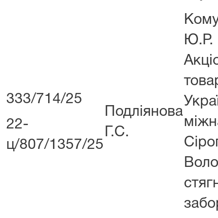
Ком
Ю.Р
Акці
тов
333/714/25
Укра
Подліянова
міжн
22-
Г.С.
Сір
ц/807/1357/25
Вол
стяг
заб