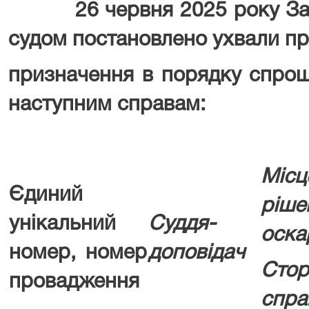
26 червня 2025 року Запо
судом постановлено ухвали п
призначення в порядку спро
наступним справам:
Місц
Єдиний
рі
унікальний
Суддя-
оска
номер, номер
доповідач
Сто
провадження
спра