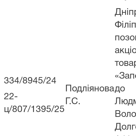
Дн
Філ
поз
акці
това
«Зап
334/8945/24
Подліянова
до 
22-
Г.С.
Люд
ц/807/1395/25
Воло
Дол