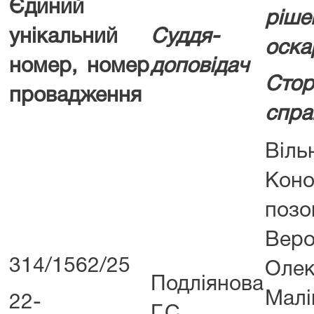
Єдиний
рі
унікальний
Суддя-
оска
номер, номер
доповідач
Сто
провадження
спра
Ві
Коно
поз
Веро
314/1562/25
Оле
Подліянова
Малі
22-