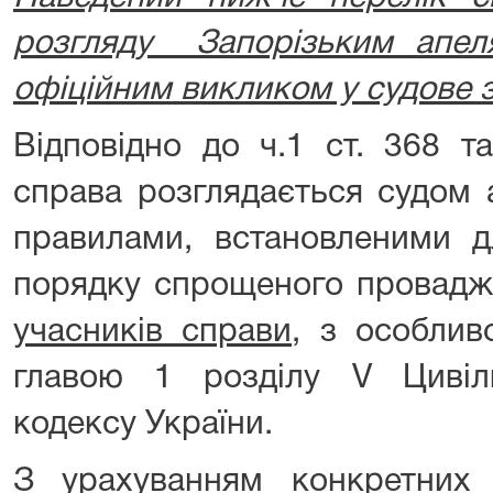
розгляду Запорізьким апел
офіційним викликом у судове з
Відповідно до ч.1 ст. 368 т
справа розглядається судом а
правилами, встановленими д
порядку спрощеного провад
учасників справи,
з особливо
главою 1 розділу V Цивіл
кодексу України.
З урахуванням конкретних