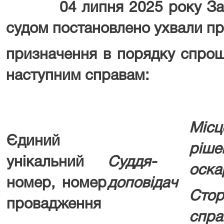
04 липня 2025 року Запо
судом постановлено ухвали п
призначення в порядку спро
наступним справам:
Місц
Єдиний
рі
унікальний
Суддя-
оска
номер, номер
доповідач
Сто
провадження
спра