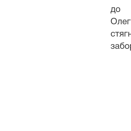
до 
Ол
стяг
забо