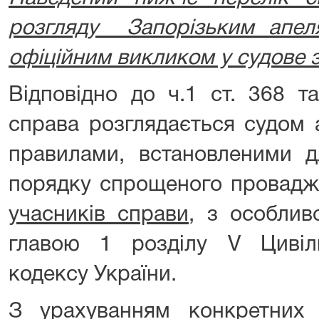
розгляду Запорізьким апел
офіційним викликом у судове з
Відповідно до ч.1 ст. 368 т
справа розглядається судом а
правилами, встановленими д
порядку спрощеного провад
учасників справи,
з особливо
главою 1 розділу V Цивіл
кодексу України.
З урахуванням конкретних