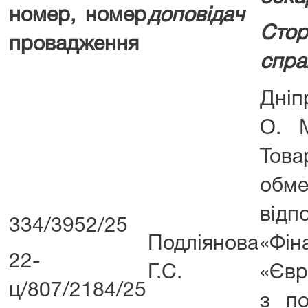
номер, номер
доповідач
Сто
провадження
спра
Дніп
О. 
То
обм
відп
334/3952/25
Подліянова
«Фін
22-
Г.С.
«Євр
ц/807/2184/25
з по