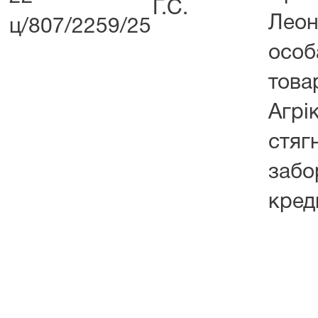
Г.С.
Лео
ц/807/2259/25
осо
тов
Агр
стяг
заб
кред