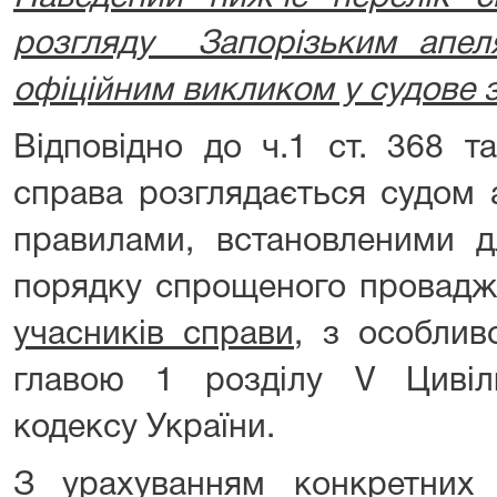
розгляду Запорізьким апел
офіційним викликом у судове з
Відповідно до ч.1 ст. 368 т
справа розглядається судом а
правилами, встановленими д
порядку спрощеного провад
учасників справи,
з особливо
главою 1 розділу V Цивіл
кодексу України.
З урахуванням конкретних