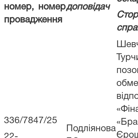
номер, номер
доповідач
Сто
провадження
спра
Шев
Турч
позо
обм
відп
«Фін
336/7847/25
«Б
Подліянова
Єро
22-