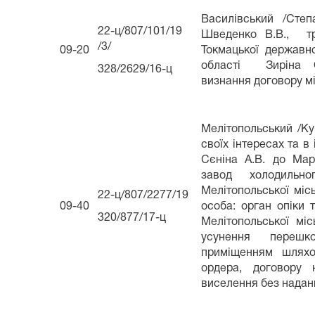
Василівський /Степ
22-ц/807/101/19
Шведенко В.В., тр
/3/
09-20
Токмацької державно
області Зиріна
328/2629/16-ц
визнання договору м
Мелітопольський /Куп
своїх інтересах та в 
Сєніна А.В. до Мар
завод холодильн
Мелітопольської місь
22-ц/807/2277/19
09-40
особа: орган опіки 
320/877/17-ц
Мелітопольської міс
усунення перешк
приміщенням шляхо
ордера, договору 
виселення без надан