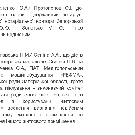
аненко Ю.А./ Протопопов О.І. до
еті особи: державний нотаріус
ї нотаріальної контори Запорізької
 О.Ю., Золотько М. О. про
іни недійсним
авська Н.М./ Сєніна А.А., що діє в
інтересах малолітніх Сєніної П.В. та
ченка О.А., ПАТ «Мелітопольський
ого машинобудування «РЕФМА»,
кої ради Запорізької області, третя
та піклування – виконавчий комітет
ької ради Запорізької області, про
од в користуванні житловим
м вселення, визнання недійсним
найму житлового приміщення та
ня іншого житлового приміщення