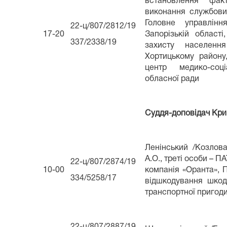
встановлення фа
виконання службових
Головне управлін
22-ц/807/2812/19
17-20
Запорізькій області
337/2338/19
захисту населенн
Хортицькому району
центр медико-соці
обласної ради
Суддя-доповідач Кри
Ленінський /Козлова
А.О., треті особи – 
22-ц/807/2874/19
10-00
компанія «Оранта», П
334/5258/17
відшкодування шкод
транспортної пригод
22-ц/807/2887/19