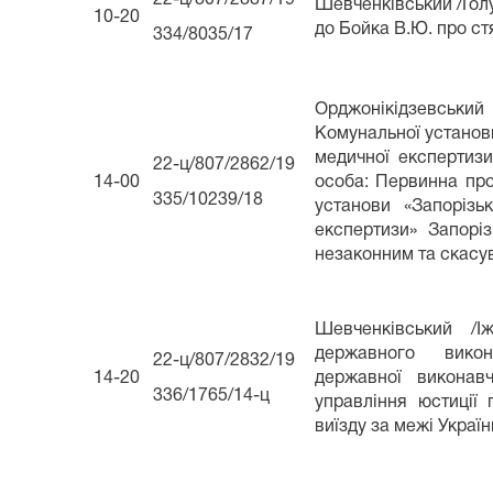
Шевченківський /Го
10-20
до Бойка В.Ю. про ст
334/8035/17
Орджонікідзевський
Комунальної установ
медичної експертизи
22-ц/807/2862/19
14-00
особа: Первинна про
335/10239/18
установи «Запорізь
експертизи» Запорі
незаконним та скасу
Шевченківський /І
державного викон
22-ц/807/2832/19
14-20
державної виконавч
336/1765/14-ц
управління юстиції
виїзду за межі Украї