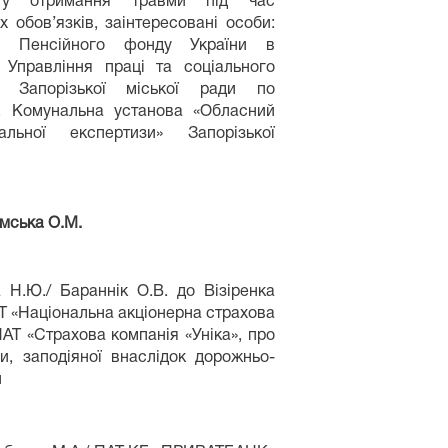
кту отримання травми під час
 обов’язків, заінтересовані особи:
ня Пенсійного фонду України в
, Управління праці та соціального
я Запорізької міської ради по
, Комунальна установа «Обласний
альної експертизи» Запорізької
мська О.М.
 Н.Ю./ Бараннік О.В. до Візіренка
ПАТ «Національна акціонерна страхова
АТ «Страхова компанія «Уніка», про
и, заподіяної внаслідок дорожньо-
и