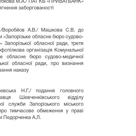
лубкова М.А./ ПАТ КБ «ПРИВАТБАНК»
ягнення заборгованості
 /Воробйов А.В./ Машкова С.В. до
и «Запорізьке обласне бюро судово-
» Запорізької обласної ради, третя
фспілкова організація Комунальної
ке обласне бюро судово-медичної
зької обласної ради, про визнання
вання наказу
жевська Н.Г./ подання головного
авця Шевченківського відділу
ої служби Запорізького міського
 про тимчасове обмеження у праві
ни Педорченка А.Л.