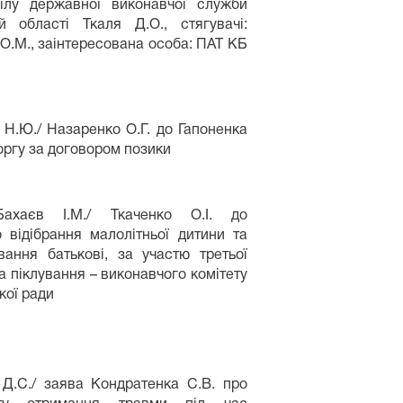
ділу державної виконавчої служби
 області Ткаля Д.О., стягувачі:
 О.М., заінтересована особа: ПАТ КБ
 Н.Ю./ Назаренко О.Г. до Гапоненка
оргу за договором позики
Бахаєв І.М./ Ткаченко О.І. до
 відібрання малолітньої дитини та
вання батькові, за участю третьої
та піклування – виконавчого комітету
кої ради
 Д.С./ заява Кондратенка С.В. про