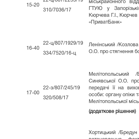
22-ц/807/2255/19
міськрайонного від
15-20
ГТУЮ у Запорізькій
310/7036/17
Кюрчева Г.І., Кюрчев
«ПриватБанк»
22-ц/807/1929/19
Ленінський /Козлова
16-40
О.О. про стягнення б
334/7520/16-ц
Мелітопольський /
Синявської О.О. про
22-з/807/245/19
передачі її на вихо
17-00
особи: органу опіки 
320/508/17
Мелітопольської місь
(додаткове рішення)
Хортицький /Бредун