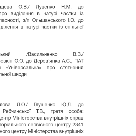
чищева О.В./ Луценко Н.М. до
про виділення в натурі частки із
ласності, з/п Ольшанського І.О. до
ілення в натурі частки із спільної
ровський /Васильченко В.В./
овкін О.О. до Дерев'янка А.С., ПАТ
я «Універсальна» про стягнення
льної шкоди
улова Л.О./ Глушенко Ю.Л. до
 Ребчинської Т.В., третя особа:
ентр Міністерства внутрішніх справ
торіального сервісного центру 2341
ного центру Міністерства внутрішніх