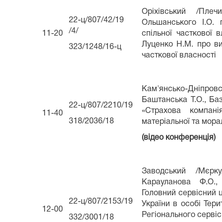
Оріхівський /Пле
22-ц/807/42/19
Ольшанського І.О. 
/4/
11-20
спільної часткової в
Луценко Н.М. про вид
323/1248/16-ц
часткової власності
Кам'янсько-Дніп
Баштанська Т.О., Баз
22-ц/807/2210/19
«Страхова компані
11-40
318/2036/18
матеріальної та мора
(відео конференція)
Заводський /Мєрк
Карауланова Ф.О.,
Головний сервісний ц
22-ц/807/2153/19
України в особі Тери
12-00
Регіонального сервіс
332/3001/18