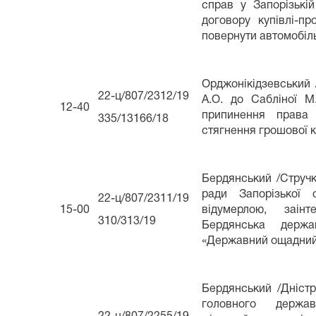
справ у Запорізькі
договору купівлі-п
повернути автомобіл
Орджонікідзевський
22-ц/807/2312/19
А.О. до Сабліної М
12-40
припинення права 
335/13166/18
стягнення грошової к
Бердянський /Стручко
ради Запорізької 
22-ц/807/2311/19
15-00
відумерлою, заінт
310/313/19
Бердянська держа
«Державний ощадний 
Бердянський /Дністр
головного держа