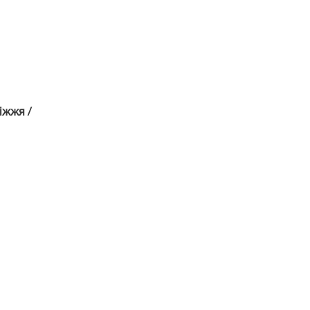
іжжя /