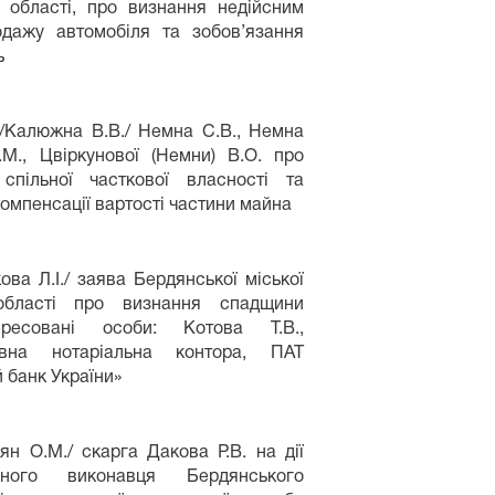
й області, про визнання недійсним
родажу автомобіля та зобов’язання
ь
 /Калюжна В.В./ Немна С.В., Немна
.М., Цвіркунової (Немни) В.О. про
спільної часткової власності та
омпенсації вартості частини майна
ва Л.І./ заява Бердянської міської
області про визнання спадщини
ересовані особи: Котова Т.В.,
вна нотаріальна контора, ПАТ
банк України»
ян О.М./ скарга Дакова Р.В. на дії
вного виконавця Бердянського