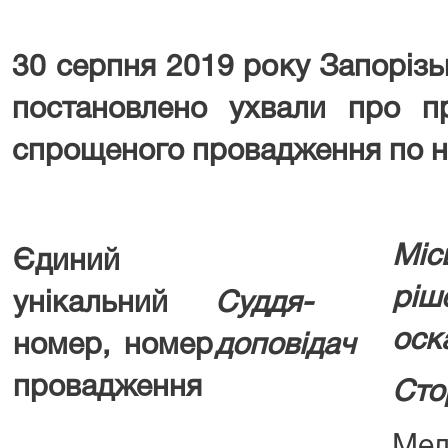
30 серпня 2019 року Запоріз
постановлено ухвали про п
спрощеного провадження по н
Міс
Єдиний
р
унікальний
Суддя-
оск
номер, номер
доповідач
провадження
Сто
Мел