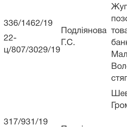
Жу
поз
336/1462/19
Подліянова
тов
22-
Г.С.
бан
ц/807/3029/19
Мал
Во
стя
Ше
Гро
А
317/931/19