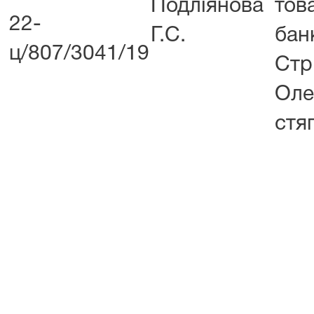
Подліянова
тов
22-
Г.С.
бан
ц/807/3041/19
Ст
Ол
стя