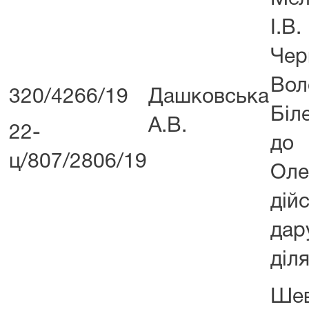
І.
Чер
Вол
320/4266/19
Дашковська
Біл
А.В.
22-
до
ц/807/2806/19
Оле
ді
да
діл
Ше